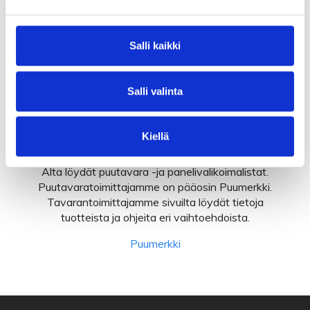
Salli kaikki
Salli valinta
Puutavara
Kiellä
Alta löydät puutavara -ja panelivalikoimalistat.
Puutavaratoimittajamme on pääosin Puumerkki.
Tavarantoimittajamme sivuilta löydät tietoja
tuotteista ja ohjeita eri vaihtoehdoista.
Puumerkki