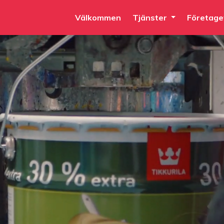
Välkommen
Tjänster
Företage